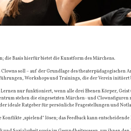
n; die Basis hierfür bietet die Kunstform des Märchens.
Clowns soll – auf der Grundlage des theaterpädagogischen An
üh­rungen, Workshops und Trainings, die der Verein initiiert b
Lernen nur funktioniert, wenn alle drei Ebenen Körper, Geist
trum stehen die eingesetzten Märchen- und Clownsfiguren mit
er ideale Ratgeber für persönliche Fragestellungen und Notla
onflikte „spielend“ lösen; das Feedback kann entscheidende H