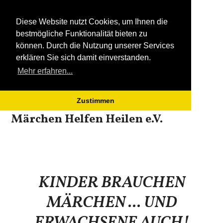
Diese Website nutzt Cookies, um Ihnen die
bestmögliche Funktionalität bieten zu
können. Durch die Nutzung unserer Services
erklären Sie sich damit einverstanden.
Mehr erfahren...
Zustimmen
Open
Close
Skip
Märchen Helfen Heilen e.V.
to
mobile
mobile
content
menu
menu
KINDER BRAUCHEN
MÄRCHEN ... UND
ERWACHSENE AUCH!