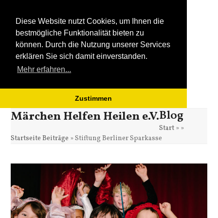
Diese Website nutzt Cookies, um Ihnen die
bestmögliche Funktionalität bieten zu
können. Durch die Nutzung unserer Services
erklären Sie sich damit einverstanden.
Mehr erfahren...
Zustimmen
Blog
Open
Close
Skip
Märchen Helfen Heilen e.V.
to
Start
»
»
mobile
mobile
content
Startseite Beiträge
»
Stiftung Berliner Sparkasse
menu
menu