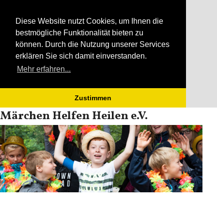
Diese Website nutzt Cookies, um Ihnen die
bestmögliche Funktionalität bieten zu
können. Durch die Nutzung unserer Services
erklären Sie sich damit einverstanden.
Mehr erfahren...
Zustimmen
Open
Close
Skip
Märchen Helfen Heilen e.V.
to
mobile
mobile
content
menu
menu