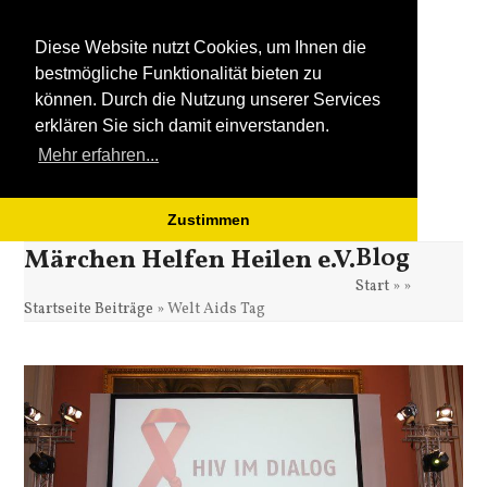
Diese Website nutzt Cookies, um Ihnen die
bestmögliche Funktionalität bieten zu
können. Durch die Nutzung unserer Services
erklären Sie sich damit einverstanden.
Mehr erfahren...
Zustimmen
Blog
Open
Close
Skip
Märchen Helfen Heilen e.V.
to
Start
»
»
mobile
mobile
content
Startseite Beiträge
»
Welt Aids Tag
menu
menu