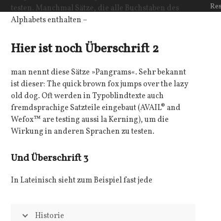
Re
testen. Manchmal Sätze, die alle Buchstaben des
Alphabets enthalten –
Hier ist noch Überschrift 2
man nennt diese Sätze »Pangrams«. Sehr bekannt
ist dieser: The quick brown fox jumps over the lazy
old dog. Oft werden in Typoblindtexte auch
fremdsprachige Satzteile eingebaut (AVAIL® and
Wefox™ are testing aussi la Kerning), um die
Wirkung in anderen Sprachen zu testen.
Und Überschrift 3
In Lateinisch sieht zum Beispiel fast jede
Historie