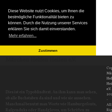
Diese Website nutzt Cookies, um Ihnen die
bestmögliche Funktionalität bieten zu
können. Durch die Nutzung unserer Services
erklären Sie sich damit einverstanden.
Mehr erfahren...
Zustimmen
Open
Close
Skip
Märchen Helfen Heilen e.V.
to
mobile
mobile
Co
content
Mä
menu
menu
Hel
Hei
e.V.
Dies ist ein Typoblindtext. An ihm kann man sehen,
20
ob alle Buchstaben da sind und wie sie aussehen.
-
Manchmal benutzt man Worte wie Hamburgefonts,
All
Rafgenduks oder Handgloves, um Schriften zu
Rig