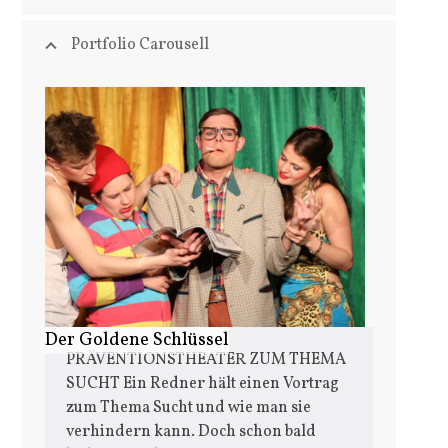
Portfolio Carousell
Use
the
left
and
right
arrow
keys
to
access
the
carousel
Der Goldene Schlüssel
PRÄVENTIONSTHEATER ZUM THEMA
navigation
SUCHT Ein Redner hält einen Vortrag
buttons
zum Thema Sucht und wie man sie
verhindern kann. Doch schon bald