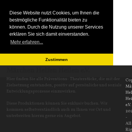
Diese Website nutzt Cookies, um Ihnen die
bestmögliche Funktionalität bieten zu
können. Durch die Nutzung unserer Services
erklären Sie sich damit einverstanden.
Mehr erfahren...
Zustimmen
Open
Close
Skip
Märchen Helfen Heilen e.V.
to
mobile
mobile
Hier finden Sie alle Präventions- Theaterstücke, die mit der
Co
content
Zielsetzung entstanden, positiv auf persönliche und soziale
Mä
menu
menu
Entwicklungsprozesse einzuwirken.
Hel
Hei
Diese Produktionen können Sie exklusiv buchen. Wir
e.V.
kommen selbstverständlich auch zu Ihnen vor Ort und
20
unterbreiten hierzu gerne ein Angebot.
-
All
Rig