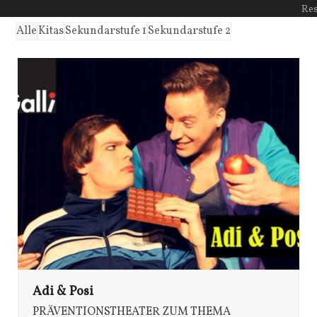
Re
Alle
Kitas
Sekundarstufe 1
Sekundarstufe 2
Adi & Posi
PRÄVENTIONSTHEATER ZUM THEMA